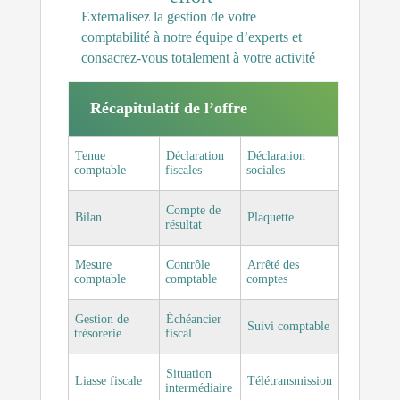
Externalisez la gestion de votre
comptabilité à notre équipe d’experts et
consacrez-vous totalement à votre activité
Récapitulatif de l’offre
Tenue
Déclaration
Déclaration
comptable
fiscales
sociales
Compte de
Bilan
Plaquette
résultat
Mesure
Contrôle
Arrêté des
comptable
comptable
comptes
Gestion de
Échéancier
Suivi comptable
trésorerie
fiscal
Situation
Liasse fiscale
Télétransmission
intermédiaire