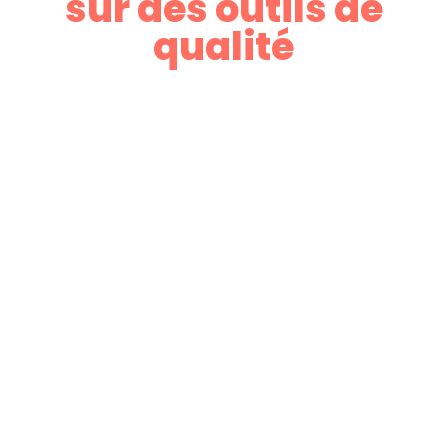
sur des outils de
qualité
Notre connaissance parfaite
du marché
nous permet de vous
proposer des logiciels
adaptés à votre activité