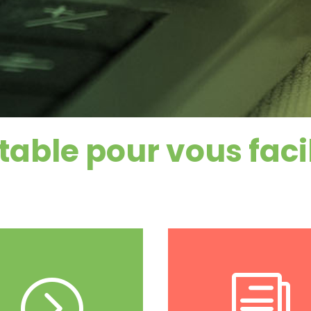
able pour vous facili
J'y accède
=
i
J'y accède
entre vous et l'expert com