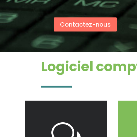
Contactez-nous
Logiciel compt
J'y accède
w
entre vous et l'expert comptable