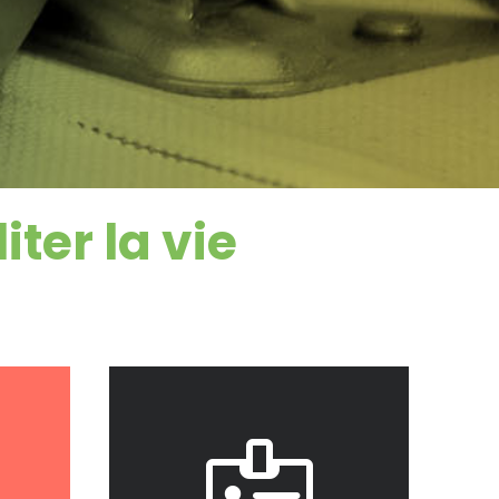
ter la vie

J'y accède
ptable