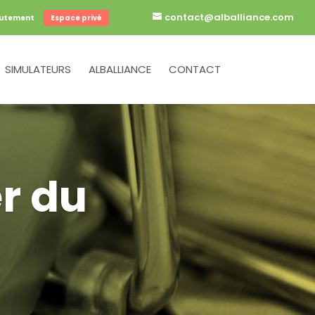
contact@alballiance.com
utement
Espace privé
SIMULATEURS
ALBALLIANCE
CONTACT
r du