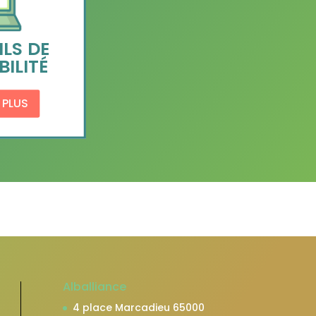
ILS DE
ILITÉ
 PLUS
Alballiance
4 place Marcadieu 65000