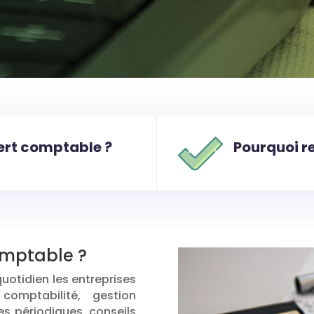
ert comptable ?
Pourquoi r
omptable ?
otidien les entreprises
mptabilité, gestion
es périodiques, conseils